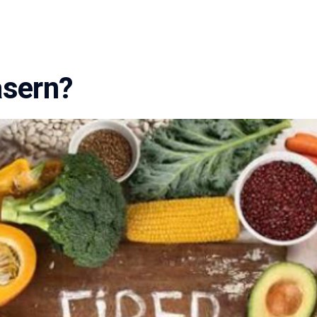
asern?
Adipositasbroschüre
Lesen Sie unsere Adipositasbroschüre online und interaktiv.