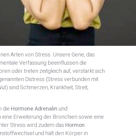
nen Arten von Stress. Unsere Gene, das
 mentale Verfassung beeinflussen die
en oder treten zeitgleich auf, verstärkt sich
genannten Distress (Stress verbunden mit
Wut) sind Schmerzen, Krankheit, Streit,
n die
Hormone Adrenalin
und
 eine Erweiterung der Bronchien sowie eine
nter Stress wird zudem das
Hormon
rnstoffwechsel und hält den Körper in