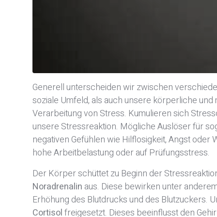
Generell unterscheiden wir zwischen verschiede
soziale Umfeld, als auch unsere körperliche und
Verarbeitung von Stress. Kumulieren sich Stressor
unsere Stressreaktion. Mögliche Auslöser für so
negativen Gefühlen wie Hilflosigkeit, Angst oder 
hohe Arbeitbelastung oder auf Prüfungsstress.
Der Körper schüttet zu Beginn der Stressreaktio
Noradrenalin
aus. Diese bewirken unter anderem
Erhöhung des Blutdrucks und des Blutzuckers. U
Cortisol
freigesetzt. Dieses beeinflusst den Gehi