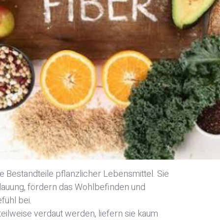
Online lesen
Nein danke
e Bestandteile pflanzlicher Lebensmittel. Sie
rdauung, fördern das Wohlbefinden und
fühl bei.
ilweise verdaut werden, liefern sie kaum