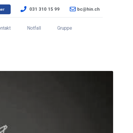
031 310 15 99
bc@hin.ch
ner
ntakt
Notfall
Gruppe