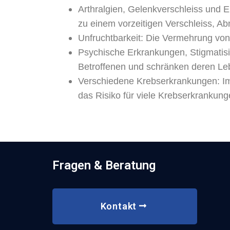
Arthralgien, Gelenkverschleiss und 
zu einem vorzeitigen Verschleiss, A
Unfruchtbarkeit: Die Vermehrung von
Psychische Erkrankungen, Stigmatisie
Betroffenen und schränken deren Leb
Verschiedene Krebserkrankungen: Im
das Risiko für viele Krebserkrankung
Fragen & Beratung
Kontakt