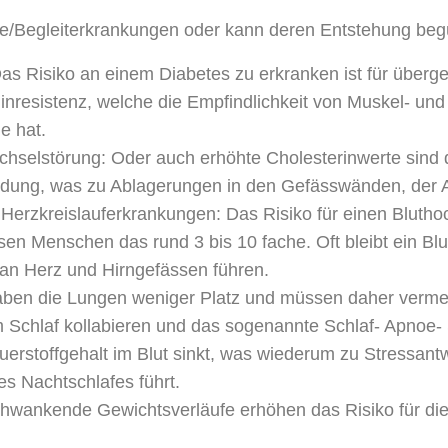
olge/Begleiterkrankungen oder kann deren Entstehung beg
Das Risiko an einem Diabetes zu erkranken ist für über
nresistenz, welche die Empfindlichkeit von Muskel- und F
e hat.
echselstörung: Oder auch erhöhte Cholesterinwerte sind
idung, was zu Ablagerungen in den Gefässwänden, der Ar
, Herzkreislauferkrankungen: Das Risiko für einen Blut
sen Menschen das rund 3 bis 10 fache. Oft bleibt ein B
an Herz und Hirngefässen führen.
haben die Lungen weniger Platz und müssen daher verme
Schlaf kollabieren und das sogenannte Schlaf- Apnoe-
rstoffgehalt im Blut sinkt, was wiederum zu Stressantw
s Nachtschlafes führt.
Adipositasbroschüre
schwankende Gewichtsverläufe erhöhen das Risiko für die