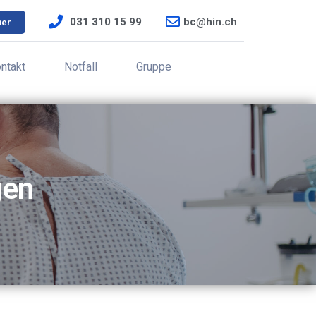
031 310 15 99
bc@hin.ch
ner
ntakt
Notfall
Gruppe
gen