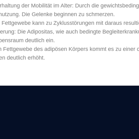
Erhaltung der Mobilität im Alter: Durch die gewichtsbed
Lesen Sie unsere Adipositasbroschüre online und interaktiv.
bnutzung. Die Gelenke beginnen zu schmerzen.
 Fettgewebe kann zu Zyklusstörungen mit daraus resultie
rung: Die Adipositas, wie auch bedingte Begleiterkrank
Online lesen
Nein danke
ensraum deutlich ein.
 Fettgewebe des adipösen Körpers kommt es zu einer 
en deutlich erhöht.