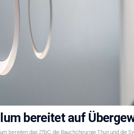
ulum bereitet auf Überge
um bereiten das ZfbC, die Bauchchirurgie Thun und die Sw