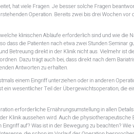
Lesen Sie unsere Adipositasbroschüre online und interaktiv.
itet, hat viele Fragen. Je besser solche Fragen beantwo
rstehenden Operation. Bereits zwei bis drei Wochen vor 
Online lesen
Nein danke
 welche klinischen Abläufe erforderlich sind und wie die
o dass die Patienten nach etwa zwei Stunden Seminar gut a
nd Betreuung direkt in der Klinik nicht aus. Vielmehr ist di
rdnen. Dazu trägt auch bei, dass direkt nach dem Bariatri
henden Antworten zu erhalten.
h erstmals einem Eingriff unterziehen oder in anderen Ope
t ein wesentlicher Teil der Übergewichtsoperation, die ein
ration erforderliche Ernährungsumstellung in allen Detai
n der Klinik aussehen wird. Auch die physiotherapeutische
Eingriff auf? Was ist in der Bewegung zu beachten? Wie
nteresse, die schon im Vorlauf der Operation besproche