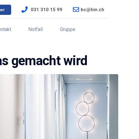
031 310 15 99
bc@hin.ch
ner
ntakt
Notfall
Gruppe
as gemacht wird