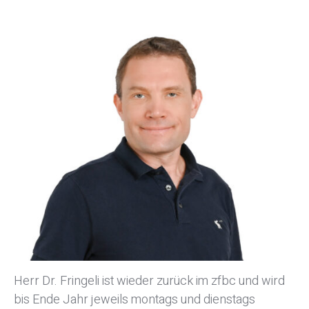
Adipositasbroschüre
Lesen Sie unsere Adipositasbroschüre online und
interaktiv.
Online lesen
Herr Dr. Fringeli ist wieder zurück im zfbc und wird
bis Ende Jahr jeweils montags und dienstags
Nein danke