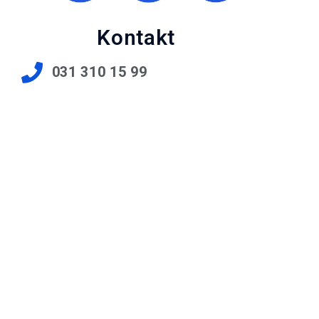
Kontakt
031 310 15 99
bc@hin.ch
Seilerstrasse 8, CH-3011 Bern,
Schweiz
© 2026 BARIATRIC CENTER BERN AG, BERN |
IMPRESSUM
&
DATENSCHUTZ