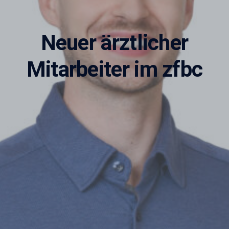
Neuer ärztlicher
Mitarbeiter im zfbc
Adipositasbroschüre
Lesen Sie unsere Adipositasbroschüre online und
interaktiv.
Online lesen
Nein danke