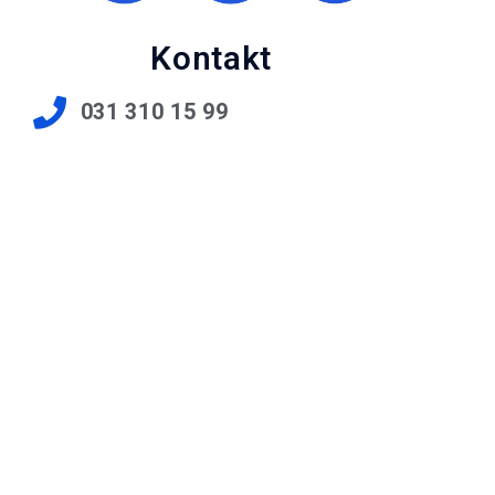
Kontakt
031 310 15 99
bc@hin.ch
Seilerstrasse 8, CH-3011 Bern,
Schweiz
© 2026 BARIATRIC CENTER BERN AG, BERN |
IMPRESSUM
&
DATENSCHUTZ