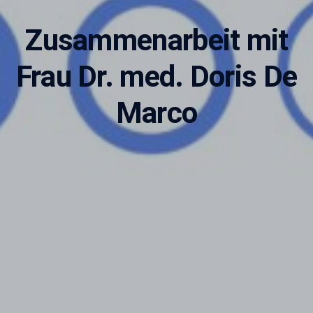
Zusammenarbeit mit
Frau Dr. med. Doris De
Marco
Adipositasbroschüre
Lesen Sie unsere Adipositasbroschüre online und
interaktiv.
Online lesen
Nein danke