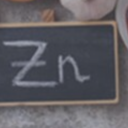
Adipositasbroschüre
Lesen Sie unsere Adipositasbroschüre online und
interaktiv.
Online lesen
Nein danke