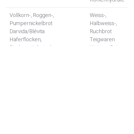
Vollkorn-, Roggen-,
Weiss-,
Pumpernickelbrot
Halbweiss-,
Darvida/Blévita
Ruchbrot
Haferflocken,
Teigwaren
Birchermüslimischungen,
Weisser Reis
Flockenmischungen
Couscous
Vollkorn Teigwaren
Vollreis, Wildreis
Kartoffeln
Hülsenfrüchte (z.B. Linsen,
Kichererbsen)Quinoa, Bulgur,
Amaranth
Facebook
Twitter