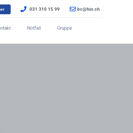
031 310 15 99
bc@hin.ch
ner
ntakt
Notfall
Gruppe