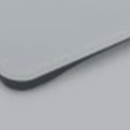
Adipositasbroschüre
Lesen Sie unsere Adipositasbroschüre online und interaktiv.
Online lesen
Nein danke