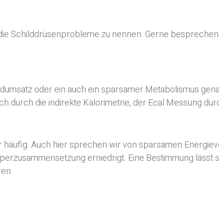
r die Schilddrüsenprobleme zu nennen. Gerne besprechen 
Grundumsatz oder ein auch ein sparsamer Metabolismus ge
ch durch die indirekte Kalorimetrie, der Ecal Messung dur
 häufig. Auch hier sprechen wir von sparsamen Energieve
örperzusammensetzung erniedrigt. Eine Bestimmung lässt 
ren.
uferkrankungen, Psychopharmaka oder neurologischer Stö