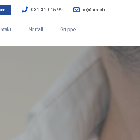
031 310 15 99
bc@hin.ch
ner
ntakt
Notfall
Gruppe