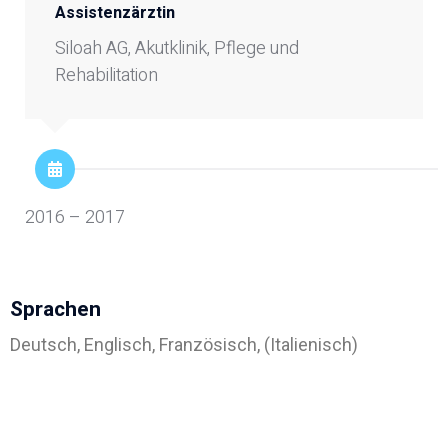
Assistenzärztin
Siloah AG, Akutklinik, Pflege und
Rehabilitation
Adipositasbroschüre
Lesen Sie unsere Adipositasbroschüre online und
interaktiv.
2016 – 2017
Online lesen
Sprachen
Nein danke
Deutsch, Englisch, Französisch, (Italienisch)