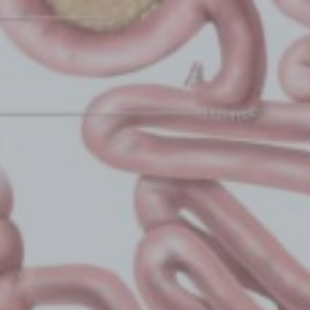
Adipositasbroschüre
Lesen Sie unsere Adipositasbroschüre online und
interaktiv.
Online lesen
Nein danke