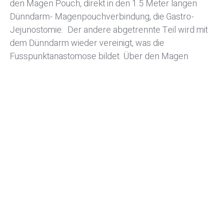
den Magen Pouch, direkt in den 1.5 Meter langen
Dünndarm- Magenpouchverbindung, die Gastro-
Jejunostomie. Der andere abgetrennte Teil wird mit
dem Dünndarm wieder vereinigt, was die
Fusspunktanastomose bildet. Über den Magen
Pouch zur Fusspunktanastomose, den 1.5 Meter
langen Darmabschnitt, gelangt nun die Nahrung
ohne Verdauungssäfte und wird erst aber der
Verbindungsstelle resorbiert. Das ergibt, nebst der
Restriktion im Magen Pouch
(Volumenverkleinerung) einen verringerten und
verspäteten Verdauungsbeginn
(Malabsoprtionsteil).
Facebook
Twitter