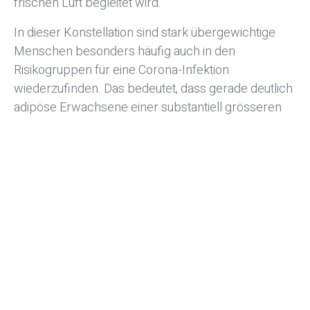
frischen Luft begleitet wird.
In dieser Konstellation sind stark übergewichtige
Menschen besonders häufig auch in den
Risikogruppen für eine Corona-Infektion
wiederzufinden. Das bedeutet, dass gerade deutlich
adipöse Erwachsene einer substantiell grösseren
Infektionsgefahr ausgesetzt sind.
Was wir Patienten mit
Adipositas empfehlen
Im dargestellten gefährlichen Zusammenhang von
Übergewicht und Corona-Infektionsgefahr
empfehlen wir Menschen mit deutlichem
Übergewicht eine begleitende Beratung und
Betreuung durch einen Facharzt, beispielsweise
durch die Mediziner für Übergewichtschirurgie in