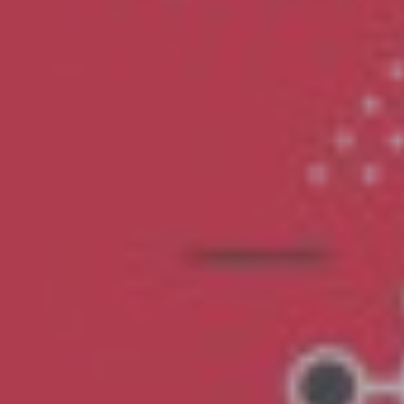
Adipositasbroschüre