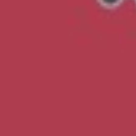
Lesen Sie unsere Adipositasbroschüre online und
interaktiv.
Online lesen
Nein danke