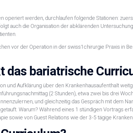
fen operiert werden, durchlaufen folgende Stationen: zuers
rfolgt auch die Organisation der abklärenden Untersuchu
ienten.
en vor der Operation in der swiss1chirurgie Praxis in Ber
 das bariatrische Curric
tion und Aufklärung über den Krankenhausaufenthalt weitge
inführungsnachmittag (2 Stunden), etwa zwei bis drei Woc
nenzulernen, und gleichzeitig das Gespräch mit dem Narko
 getauft. Warum? Während eines 1 stündigen Vortrags erfa
ie sowie von Guest Relations wie der 3-5 tägige Krankenha