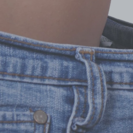
Adipositasbroschüre
Lesen Sie unsere Adipositasbroschüre online und interaktiv.
Online lesen
Nein danke