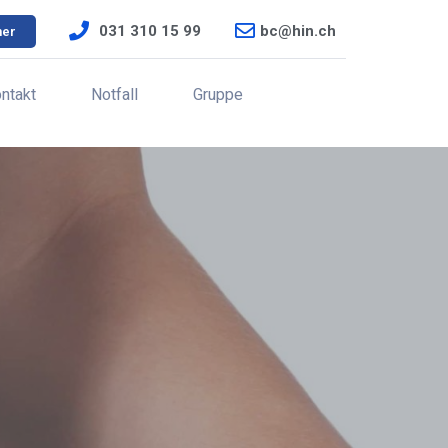
031 310 15 99
bc@hin.ch
ner
ntakt
Notfall
Gruppe