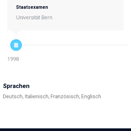
Staatsexamen
Universität Bern
Adipositasbroschüre
Lesen Sie unsere Adipositasbroschüre online und
interaktiv.
1998
Online lesen
Sprachen
Nein danke
Deutsch, Italienisch, Französisch, Englisch