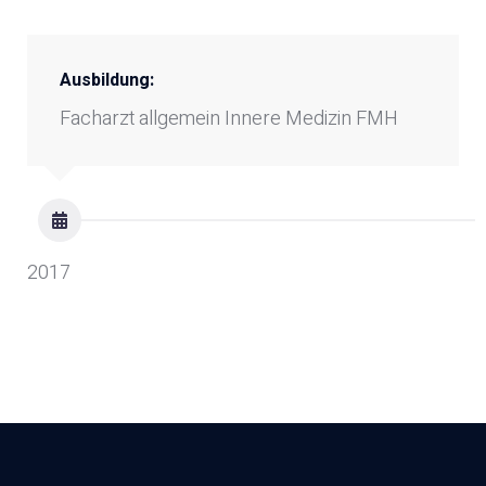
Ausbildung:
Adipositasbroschüre
Facharzt allgemein Innere Medizin FMH
Lesen Sie unsere Adipositasbroschüre online und
interaktiv.
Online lesen
2017
Nein danke